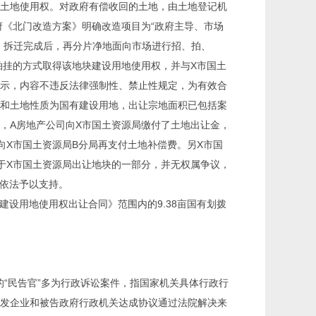
土地使用权。对政府有偿收回的土地，由土地登记机
府《北门改造方案》明确改造项目为“政府主导、市场
，拆迁完成后，再分片净地面向市场进行招、拍、
拍挂的方式取得该地块建设用地使用权，并与X市国土
示，内容不违反法律强制性、禁止性规定，为有效合
和土地性质为国有建设用地，出让宗地面积已包括案
部分，A房地产公司向X市国土资源局缴付了土地出让金，
向X市国土资源局B分局再支付土地补偿费。另X市国
属于X市国土资源局出让地块的一部分，并无权属争议，
院依法予以支持。
建设用地使用权出让合同》范围内的9.38亩国有划拨
的“民告官”多为行政诉讼案件，指国家机关具体行政行
发企业和被告政府行政机关达成协议通过法院解决来