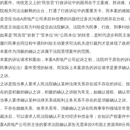
的案件。传统意义上的“民告官”行政诉讼中的困局在于立案难、胜诉难
院相关司法法解释的出台，打通了行政诉讼中的重重关卡。而本案的难能
是否应当由A房地产公司承担补偿费的问题经过多次沟通仍然存在分歧。但
而是主动提出双方纠纷提交由法院解决。法院作为民事、行政、刑事纠纷
如果是“民告官”折射了“官本位”向“公民本位”的转变，是时代进步和民
履行民事合同过程中遇到纠纷主动要求司法机关进行裁判才是体现了政府
本案作为消极的确认之诉属于法院受理案件的范围。
本案的诉讼请求和案由，本案A房地产公司起诉之初，法院对于原告的诉
民事诉讼法》案件受理的标准。而实际上本案原告的诉讼请求是要求确认
之诉。
之诉是指当事人要求人民法院确认某种法律关系存在或不存在的诉讼。按
在的是积极的确认之诉，积极的确认之诉较为常见，如确认侵权、确认劳
当事人要求确认某种法律关系或权利义务关系不存在的是消极确认之诉。
、不存在婚姻关系、收养关系等。消极确认之诉在民商事审判领域非常普
裁决后，可以请求人民法院确认不支付经济补偿金等；在知识产权案件中
案A房地产公司所主张的要求法院确认原告无需承担X市国土资源局B分