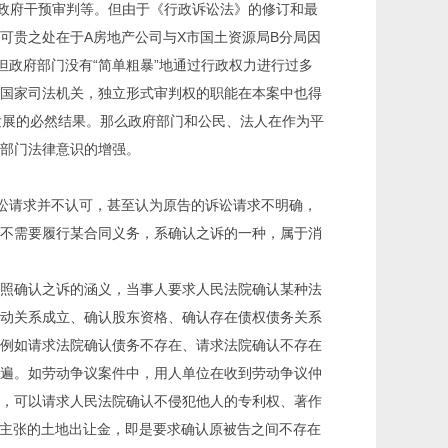
、政府干预审判等。但由于《行政诉讼法》的修订和最
可贵之处在于A房地产公司与X市国土资源局B分局因
政府部门没有“简单粗暴”地通过行政权力进行过多
国家司法机关，独立形式审判权的职能在本案中也得
主发展的必然结果。那么政府部门和公民、法人在作为平
部门法律意识的增强。
讼请求并不认可，甚至认为原告的诉讼请求不明确，
不需要履行某合同义务，系确认之诉的一种，属于消
照确认之诉的涵义，当事人要求人民法院确认某种法
动关系成立、确认股东资格、确认存在债权债务关系
例如请求法院确认债务不存在、请求法院确认不存在
遍。如劳动争议案件中，用人单位在收到劳动争议仲
，可以请求人民法院确认不侵犯他人的专利权、著作
局主张的土地出让金，即是要求确认原被告之间不存在