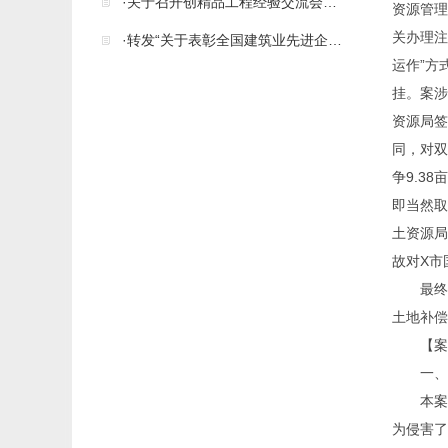
·关于召开创精品工程经验交流会的通知
资源管理
关办理注
·转发“关于表彰全国建筑业先进企业、优秀企业家和优秀总工程师的决定”
运作”方
挂。案涉
资源局签
同，对双
争9.3
即当然取
土资源局
故对X市
最终
土地补偿费
【案
一、
本案
为侵害了