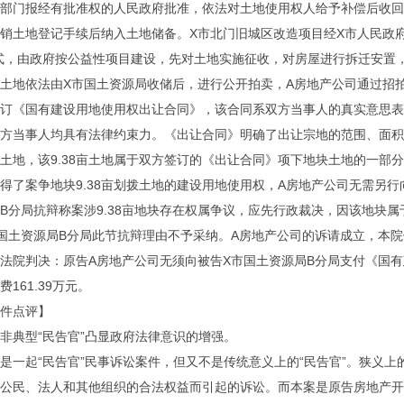
部门报经有批准权的人民政府批准，依法对土地使用权人给予补偿后收回
销土地登记手续后纳入土地储备。X市北门旧城区改造项目经X市人民政
式，由政府按公益性项目建设，先对土地实施征收，对房屋进行拆迁安置
土地依法由X市国土资源局收储后，进行公开拍卖，A房地产公司通过招
订《国有建设用地使用权出让合同》，该合同系双方当事人的真实意思表
方当事人均具有法律约束力。《出让合同》明确了出让宗地的范围、面积
8亩土地，该9.38亩土地属于双方签订的《出让合同》项下地块土地的一
得了案争地块9.38亩划拨土地的建设用地使用权，A房地产公司无需另行
B分局抗辩称案涉9.38亩地块存在权属争议，应先行政裁决，因该地块
国土资源局B分局此节抗辩理由不予采纳。A房地产公司的诉请成立，本
法院判决：原告A房地产公司无须向被告X市国土资源局B分局支付《国有
161.39万元。
件点评】
非典型“民告官”凸显政府法律意识的增强。
是一起“民告官”民事诉讼案件，但又不是传统意义上的“民告官”。狭义上
公民、法人和其他组织的合法权益而引起的诉讼。而本案是原告房地产开