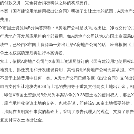
的付款义务，完全符合消极确认之诉的构成要件。
本案《国有建设用地使用权出让合同》明确了出让土地的范围，A房地产
费用。
X市国土资源局B分局答辩称：A房地产公司是以“毛地出让、净地交付”
行房地产开发所应承担的全部费用。如A房地产公司认为X市国土资源局B分
块中，已经由X市国土资源局一并出让给A房地产公司的话，应当根据《
争土地权属确定后再进行本案诉讼。
实上，依据A房地产公司与X市国土资源局签订的《国有建设用地使用权
地费用、拆迁费用和开发建设费用，其他费用A房地产公司无需承担。X市国
不属于上述费用中任何一类。A房地产公司已经依据《出让合同》支付出
司再支付出让地块内9.38亩土地的费用等于重复支付两次土地出让金，相
，即使X市国土资源局B分局为本案诉争的9.38亩土地的使用权人，那
，应当承担收储该土地的义务。也就是说，即使该9.38亩土地需要补偿
，法院在查明案件事实的基础上，采纳了原告代理人的观点，支持了原告
复支付两次土地出让金。