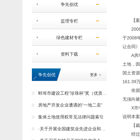
争先创优
【案
监理专栏
20
绿色建材专栏
于200
让合同》
资料下载
A房
土地，因
国土资源
争先创优
更多
161.
依据
蚌埠市建设工程“珍珠杯”奖（优质工程）申报
无须向被
房地产开发企业遭遇的“一地二卖”
X市
说明本案
集体土地使用权常见法律问题索引
【裁
·关于开展全国建筑业先进企业和先进工作者表彰活动的通知
经过