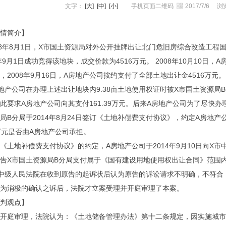
文字：
[大]
[中]
[小]
手机页面二维码
2017/7/6
浏
情简介】
08年8月1日，X市国土资源局对外公开挂牌出让北门危旧房综合改造工程
8年9月1日成功竞得该地块，成交价款为4516万元。 2008年10月10
，2008年9月16日，A房地产公司按约支付了全部土地出让金4516万元。
地产公司在办理上述出让地块内9.38亩土地使用权证时被X市国土资源局B
此要求A房地产公司向其支付161.39万元。后来A房地产公司为了尽快办
局B分局于2014年8月24日签订《土地补偿费支付协议》，约定A房地
39万元是否由A房地产公司承担。
《土地补偿费支付协议》的约定，A房地产公司于2014年9月10日向X
告X市国土资源局B分局支付属于《国有建设用地使用权出让合同》范围内的9.
中级人民法院在收到原告的起诉状后认为原告的诉讼请求不明确，不符合
为消极的确认之诉后，法院才立案受理并开庭审理了本案。
判观点】
开庭审理，法院认为：《土地储备管理办法》第十二条规定，因实施城市