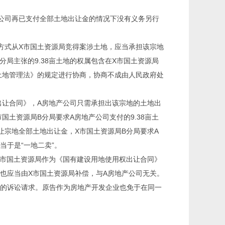
公司再已支付全部土地出让金的情况下没有义务另行
的方式从X市国土资源局竞得案涉土地，应当承担该宗地
局主张的9.38亩土地的权属包含在X市国土资源局
土地管理法》的规定进行协商，协商不成由人民政府处
出让合同》，A房地产公司只需承担出该宗地的土地出
土资源局B分局要求A房地产公司支付的9.38亩土
让宗地全部土地出让金，X市国土资源局B分局要求A
当于是“一地二卖”。
么X市国土资源局作为《国有建设用地使用权出让合同》
，也应当由X市国土资源局补偿，与A房地产公司无关。
的诉讼请求。原告作为房地产开发企业也免于在同一